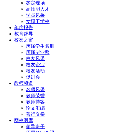
鉴定现场
高技能人才
学员风采
女职工学校
年度报告
教育督导
校友之窗
历届学生名册
历届毕业照
校友风采
校友企业
校友活动
促进会
教师频道
名师风采
教师荣誉
教师博客
论文汇编
善行义举
网校图库
领导班子