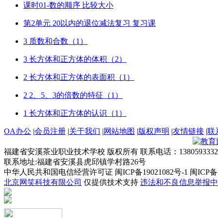
课时01-数的顺序 比较大小
第2单元 20以内的退位减法复习 复习课
3 质数和合数（1）
3 长方体和正方体的体积（2）
2 长方体和正方体的表面积（1）
2 2、5、3的倍数的特征（1）
1 长方体和正方体的认识（1）
OA办公
|
会员注册
|
关于我们
|
网站地图
|
版权声明
|
友情链接
|
联
福建省安溪茶业职业技术学校 版权所有 联系电话：1380593332
联系地址:福建省安溪县虎邱镇学村路26号
中华人民共和国电信经营许可证 闽ICP备19021082号-1 闽ICP备19
北京网笑科技有限公司
仅提供技术支持
违法和不良信息举报中