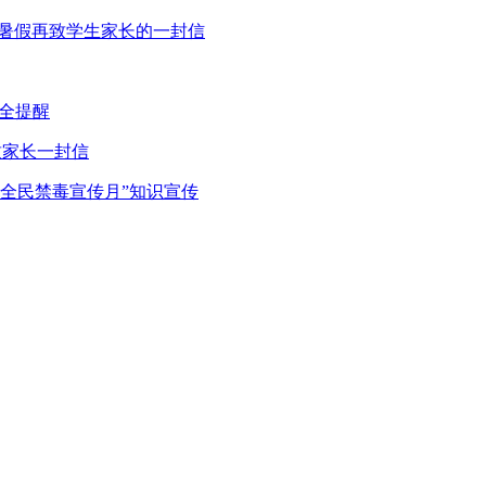
5年暑假再致学生家长的一封信
全提醒
致家长一封信
“全民禁毒宣传月”知识宣传