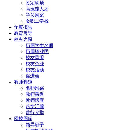
鉴定现场
高技能人才
学员风采
女职工学校
年度报告
教育督导
校友之窗
历届学生名册
历届毕业照
校友风采
校友企业
校友活动
促进会
教师频道
名师风采
教师荣誉
教师博客
论文汇编
善行义举
网校图库
领导班子