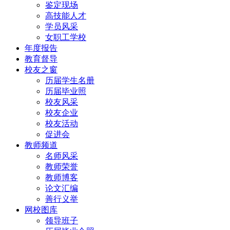
鉴定现场
高技能人才
学员风采
女职工学校
年度报告
教育督导
校友之窗
历届学生名册
历届毕业照
校友风采
校友企业
校友活动
促进会
教师频道
名师风采
教师荣誉
教师博客
论文汇编
善行义举
网校图库
领导班子