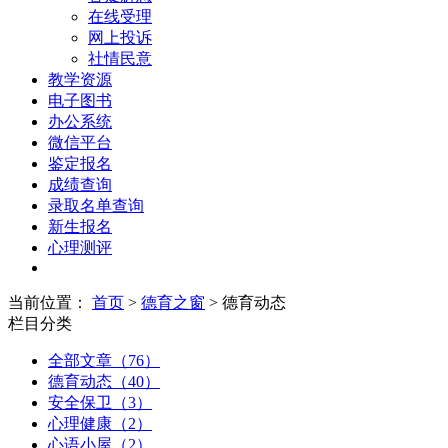
在线受理
网上投诉
社情民意
教学资源
电子图书
办公系统
微信平台
鉴定报名
成绩查询
录取名单查询
新生报名
心理测评
当前位置：
首页
>
德育之窗
> 德育动态
栏目分类
全部文章（76）
德育动态（40）
安全保卫（3）
心理健康（2）
心语小屋（2）