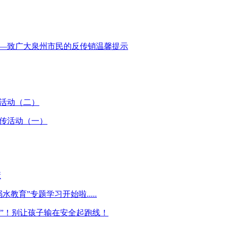
—致广大泉州市民的反传销温馨提示
活动（二）
传活动（一）
康
教育”专题学习开始啦.....
棒”！别让孩子输在安全起跑线！