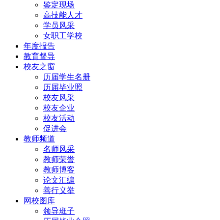
鉴定现场
高技能人才
学员风采
女职工学校
年度报告
教育督导
校友之窗
历届学生名册
历届毕业照
校友风采
校友企业
校友活动
促进会
教师频道
名师风采
教师荣誉
教师博客
论文汇编
善行义举
网校图库
领导班子