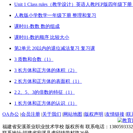
Unit 1 Class rules（教学设计）英语人教PEP版四年级
人教版小学数学一年级下册 整理和复习
课时01-数数 数的组成
课时01-数的顺序 比较大小
第2单元 20以内的退位减法复习 复习课
3 质数和合数（1）
3 长方体和正方体的体积（2）
2 长方体和正方体的表面积（1）
2 2、5、3的倍数的特征（1）
1 长方体和正方体的认识（1）
OA办公
|
会员注册
|
关于我们
|
网站地图
|
版权声明
|
友情链接
|
联
福建省安溪茶业职业技术学校 版权所有 联系电话：1380593332
联系地址:福建省安溪县虎邱镇学村路26号