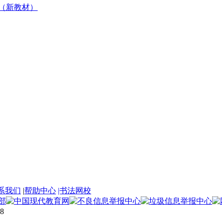
下册（新教材）
系我们
|
帮助中心
|书法网校
8