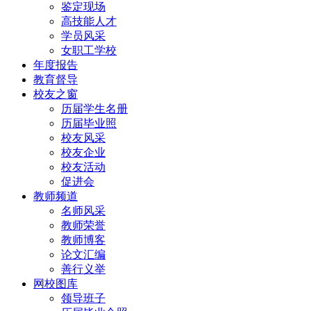
鉴定现场
高技能人才
学员风采
女职工学校
年度报告
教育督导
校友之窗
历届学生名册
历届毕业照
校友风采
校友企业
校友活动
促进会
教师频道
名师风采
教师荣誉
教师博客
论文汇编
善行义举
网校图库
领导班子